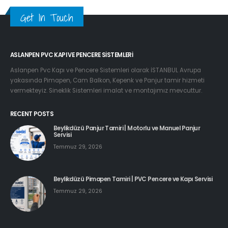
Get In Touch
ASLANPEN PVC KAPI VE PENCERE SISTEMLERI
Aslanpen Pvc Kapı ve Pencere Sistemleri olarak İSTANBUL Avrupa
yakasında Pimapen, Cam Balkon, Kepenk ve Panjur tamir hizmeti
vermekteyiz. Sineklik Sistemleri imalat ve montajımız mevcuttur.
RECENT POSTS
Beylikdüzü Panjur Tamiri | Motorlu ve Manuel Panjur
Servisi
Temmuz 29, 2026
Beylikdüzü Pimapen Tamiri | PVC Pencere ve Kapı Servisi
Temmuz 29, 2026