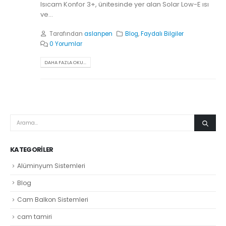
Isıcam Konfor 3+, ünitesinde yer alan Solar Low-E ısı
ve...
Tarafından
aslanpen
Blog
,
Faydalı Bilgiler
0 Yorumlar
DAHA FAZLA OKU...
KATEGORILER
Alüminyum Sistemleri
Blog
Cam Balkon Sistemleri
cam tamiri