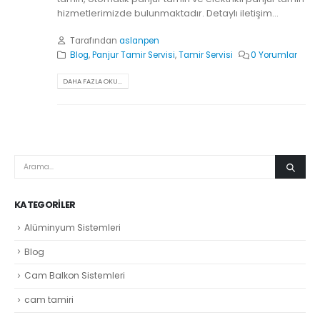
hizmetlerimizde bulunmaktadır. Detaylı iletişim...
Tarafından
aslanpen
Blog
,
Panjur Tamir Servisi
,
Tamir Servisi
0 Yorumlar
DAHA FAZLA OKU...
KATEGORILER
Alüminyum Sistemleri
Blog
Cam Balkon Sistemleri
cam tamiri