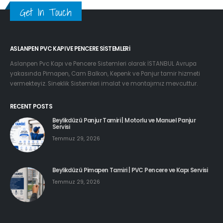
Get In Touch
ASLANPEN PVC KAPI VE PENCERE SISTEMLERI
Aslanpen Pvc Kapı ve Pencere Sistemleri olarak İSTANBUL Avrupa
yakasında Pimapen, Cam Balkon, Kepenk ve Panjur tamir hizmeti
vermekteyiz. Sineklik Sistemleri imalat ve montajımız mevcuttur.
RECENT POSTS
Beylikdüzü Panjur Tamiri | Motorlu ve Manuel Panjur
Servisi
Temmuz 29, 2026
Beylikdüzü Pimapen Tamiri | PVC Pencere ve Kapı Servisi
Temmuz 29, 2026