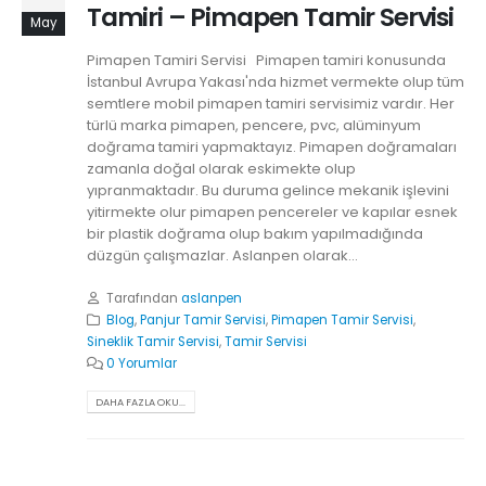
Tamiri – Pimapen Tamir Servisi
May
Pimapen Tamiri Servisi Pimapen tamiri konusunda
İstanbul Avrupa Yakası'nda hizmet vermekte olup tüm
semtlere mobil pimapen tamiri servisimiz vardır. Her
türlü marka pimapen, pencere, pvc, alüminyum
doğrama tamiri yapmaktayız. Pimapen doğramaları
zamanla doğal olarak eskimekte olup
yıpranmaktadır. Bu duruma gelince mekanik işlevini
yitirmekte olur pimapen pencereler ve kapılar esnek
bir plastik doğrama olup bakım yapılmadığında
düzgün çalışmazlar. Aslanpen olarak...
Tarafından
aslanpen
Blog
,
Panjur Tamir Servisi
,
Pimapen Tamir Servisi
,
Sineklik Tamir Servisi
,
Tamir Servisi
0 Yorumlar
DAHA FAZLA OKU...