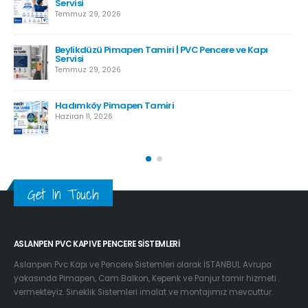
Servisi
Temmuz 29, 2026
Beylikdüzü Pimapen Tamiri | PVC Pencere ve Kapı
Servisi
Temmuz 29, 2026
Hadımköy Pimapen Tamiri
Haziran 11, 2026
Get In Touch
ASLANPEN PVC KAPI VE PENCERE SISTEMLERI
Aslanpen Pvc Kapı ve Pencere Sistemleri olarak İSTANBUL Avrupa
yakasında Pimapen, Cam Balkon, Kepenk ve Panjur tamir hizmeti
vermekteyiz. Sineklik Sistemleri imalat ve montajımız mevcuttur.