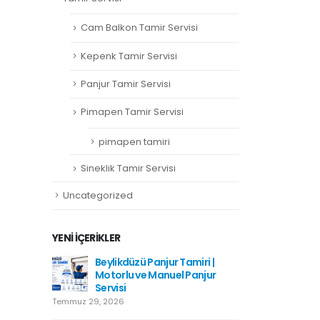
Cam Balkon Tamir Servisi
Kepenk Tamir Servisi
Panjur Tamir Servisi
Pimapen Tamir Servisi
pimapen tamiri
Sineklik Tamir Servisi
Uncategorized
YENI İÇERIKLER
Beylikdüzü Panjur Tamiri |
Hadımköy Panj
Motorlu ve Manuel Panjur
Haziran 11, 2026
Servisi
Temmuz 29, 2026