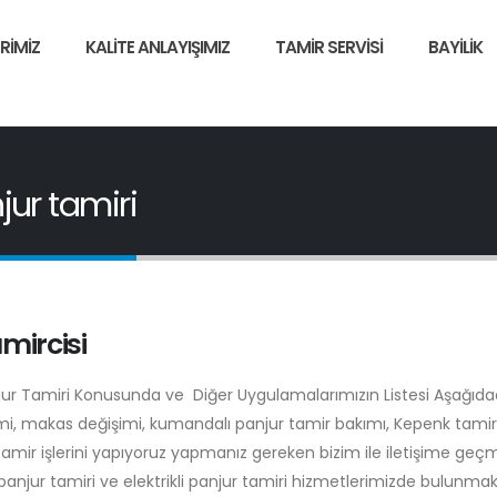
RIMIZ
KALITE ANLAYIŞIMIZ
TAMIR SERVISI
BAYILIK
jur tamiri
mircisi
njur Tamiri Konusunda ve Diğer Uygulamalarımızın Listesi Aşağıdad
şimi, makas değişimi, kumandalı panjur tamir bakımı, Kepenk tamiri
tamir işlerini yapıyoruz yapmanız gereken bizim ile iletişime geç
anjur tamiri ve elektrikli panjur tamiri hizmetlerimizde bulunmak