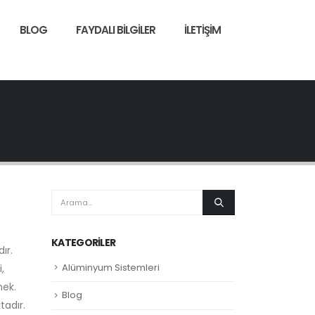
BLOG
FAYDALI BILGILER
İLETIŞIM
KATEGORILER
ır.
Alüminyum Sistemleri
,
mek.
Blog
tadır.