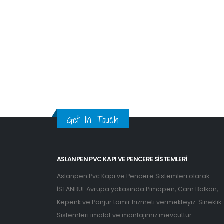
Get In Touch
ASLANPEN PVC KAPI VE PENCERE SISTEMLERI
Aslanpen Pvc Kapı ve Pencere Sistemleri olarak
İSTANBUL Avrupa yakasında Pimapen, Cam Balkon,
Kepenk ve Panjur tamir hizmeti vermekteyiz. Sineklik
Sistemleri imalat ve montajımız mevcuttur.