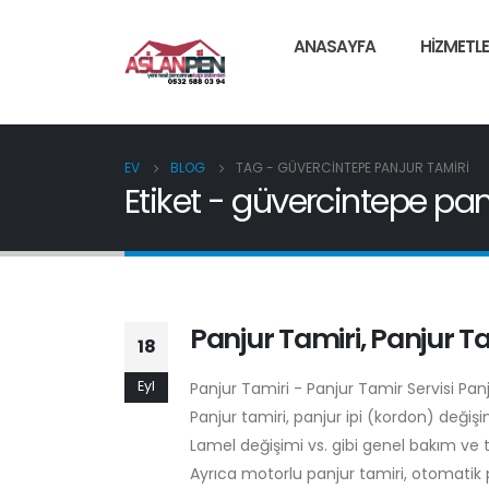
ANASAYFA
HIZMETLE
EV
BLOG
TAG -
GÜVERCINTEPE PANJUR TAMIRI
Etiket - güvercintepe pan
Panjur Tamiri, Panjur Ta
18
Eyl
Panjur Tamiri - Panjur Tamir Servisi Pa
Panjur tamiri, panjur ipi (kordon) deği
Lamel değişimi vs. gibi genel bakım ve 
Ayrıca motorlu panjur tamiri, otomatik p