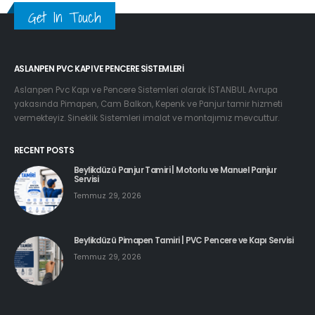
Get In Touch
ASLANPEN PVC KAPI VE PENCERE SISTEMLERI
Aslanpen Pvc Kapı ve Pencere Sistemleri olarak İSTANBUL Avrupa
yakasında Pimapen, Cam Balkon, Kepenk ve Panjur tamir hizmeti
vermekteyiz. Sineklik Sistemleri imalat ve montajımız mevcuttur.
RECENT POSTS
Beylikdüzü Panjur Tamiri | Motorlu ve Manuel Panjur
Servisi
Temmuz 29, 2026
Beylikdüzü Pimapen Tamiri | PVC Pencere ve Kapı Servisi
Temmuz 29, 2026