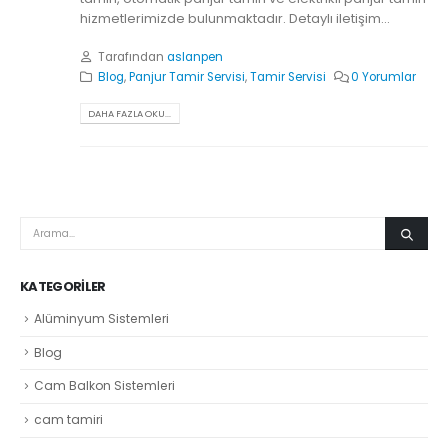
hizmetlerimizde bulunmaktadır. Detaylı iletişim...
Tarafından
aslanpen
Blog
,
Panjur Tamir Servisi
,
Tamir Servisi
0 Yorumlar
DAHA FAZLA OKU...
KATEGORILER
Alüminyum Sistemleri
Blog
Cam Balkon Sistemleri
cam tamiri