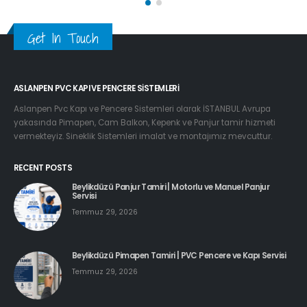
Get In Touch
ASLANPEN PVC KAPI VE PENCERE SISTEMLERI
Aslanpen Pvc Kapı ve Pencere Sistemleri olarak İSTANBUL Avrupa
yakasında Pimapen, Cam Balkon, Kepenk ve Panjur tamir hizmeti
vermekteyiz. Sineklik Sistemleri imalat ve montajımız mevcuttur.
RECENT POSTS
Beylikdüzü Panjur Tamiri | Motorlu ve Manuel Panjur
Servisi
Temmuz 29, 2026
Beylikdüzü Pimapen Tamiri | PVC Pencere ve Kapı Servisi
Temmuz 29, 2026