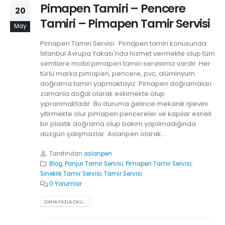
Pimapen Tamiri – Pencere
20
Tamiri – Pimapen Tamir Servisi
May
Pimapen Tamiri Servisi Pimapen tamiri konusunda
İstanbul Avrupa Yakası'nda hizmet vermekte olup tüm
semtlere mobil pimapen tamiri servisimiz vardır. Her
türlü marka pimapen, pencere, pvc, alüminyum
doğrama tamiri yapmaktayız. Pimapen doğramaları
zamanla doğal olarak eskimekte olup
yıpranmaktadır. Bu duruma gelince mekanik işlevini
yitirmekte olur pimapen pencereler ve kapılar esnek
bir plastik doğrama olup bakım yapılmadığında
düzgün çalışmazlar. Aslanpen olarak...
Tarafından
aslanpen
Blog
,
Panjur Tamir Servisi
,
Pimapen Tamir Servisi
,
Sineklik Tamir Servisi
,
Tamir Servisi
0 Yorumlar
DAHA FAZLA OKU...