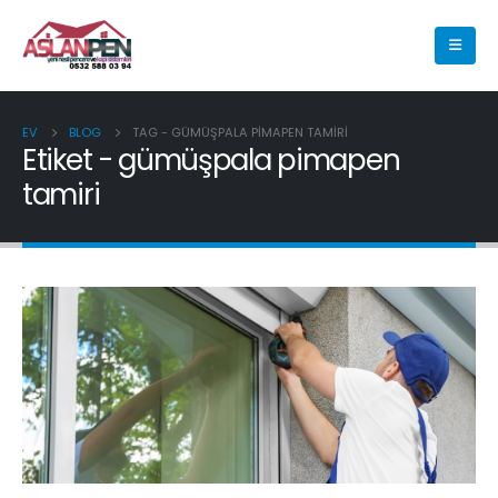
EV
BLOG
TAG -
GÜMÜŞPALA PIMAPEN TAMIRI
Etiket - gümüşpala pimapen
tamiri