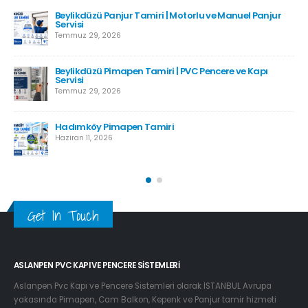
Beylikdüzü Panjur Tamiri | Motorlu ve Manuel Panjur
Servisi
Temmuz 29, 2026
Beylikdüzü Pimapen Tamiri | PVC Pencere ve Kapı
Servisi
Temmuz 29, 2026
Hadımköy Pimapen Tamiri
Haziran 11, 2026
Get In Touch
ASLANPEN PVC KAPI VE PENCERE SISTEMLERI
Aslanpen Pvc Kapı ve Pencere Sistemleri olarak İSTANBUL Avrupa
yakasında Pimapen, Cam Balkon, Kepenk ve Panjur tamir hizmeti