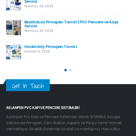
Servisi
Temmuz 29, 2026
Beylikdüzü Pimapen Tamiri | PVC Pencere ve Kapı
Servisi
Temmuz 29, 2026
Hadımköy Pimapen Tamiri
Haziran 11, 2026
Get In Touch
ASLANPEN PVC KAPI VE PENCERE SISTEMLERI
Aslanpen Pvc Kapı ve Pencere Sistemleri olarak İSTANBUL Avrupa
yakasında Pimapen, Cam Balkon, Kepenk ve Panjur tamir hizmeti
vermekteyiz. Sineklik Sistemleri imalat ve montajımız mevcuttur.