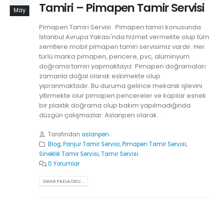
Tamiri – Pimapen Tamir Servisi
May
Pimapen Tamiri Servisi Pimapen tamiri konusunda
İstanbul Avrupa Yakası'nda hizmet vermekte olup tüm
semtlere mobil pimapen tamiri servisimiz vardır. Her
türlü marka pimapen, pencere, pvc, alüminyum
doğrama tamiri yapmaktayız. Pimapen doğramaları
zamanla doğal olarak eskimekte olup
yıpranmaktadır. Bu duruma gelince mekanik işlevini
yitirmekte olur pimapen pencereler ve kapılar esnek
bir plastik doğrama olup bakım yapılmadığında
düzgün çalışmazlar. Aslanpen olarak...
Tarafından
aslanpen
Blog
,
Panjur Tamir Servisi
,
Pimapen Tamir Servisi
,
Sineklik Tamir Servisi
,
Tamir Servisi
0 Yorumlar
DAHA FAZLA OKU...