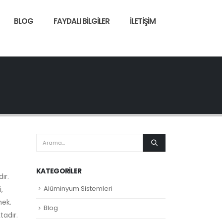
BLOG
FAYDALI BILGILER
İLETIŞIM
KATEGORILER
ır.
Alüminyum Sistemleri
,
mek.
Blog
tadır.