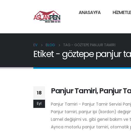
ANASAYFA
HIZMETLE
EV
BLOG
TAG -
GÖZTEPE PANJUR TAMIRI
Etiket - göztepe panjur t
Panjur Tamiri, Panjur Ta
18
Eyl
Panjur Tamiri - Panjur Tamir Servisi Pa
Panjur tamiri, panjur ipi (kordon) deği
Lamel değişimi vs. gibi genel bakım ve 
Ayrıca motorlu panjur tamiri, otomatik p