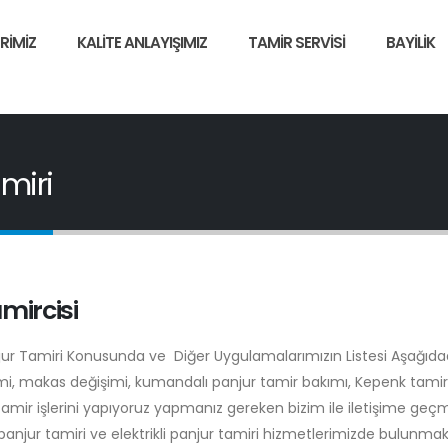
RIMIZ
KALITE ANLAYIŞIMIZ
TAMIR SERVISI
BAYILIK
amiri
mircisi
njur Tamiri Konusunda ve Diğer Uygulamalarımızın Listesi Aşağıdad
şimi, makas değişimi, kumandalı panjur tamir bakımı, Kepenk tamiri
tamir işlerini yapıyoruz yapmanız gereken bizim ile iletişime geç
anjur tamiri ve elektrikli panjur tamiri hizmetlerimizde bulunmak