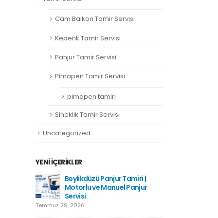
Cam Balkon Tamir Servisi
Kepenk Tamir Servisi
Panjur Tamir Servisi
Pimapen Tamir Servisi
pimapen tamiri
Sineklik Tamir Servisi
Uncategorized
YENI İÇERIKLER
amiri
Beylikdüzü Panjur Tamiri |
Hadımkö
Motorlu ve Manuel Panjur
Haziran 1
Servisi
Temmuz 29, 2026