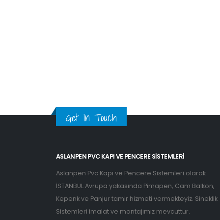
Get In Touch
ASLANPEN PVC KAPI VE PENCERE SISTEMLERI
Aslanpen Pvc Kapı ve Pencere Sistemleri olarak
İSTANBUL Avrupa yakasında Pimapen, Cam Balkon,
Kepenk ve Panjur tamir hizmeti vermekteyiz. Sineklik
Sistemleri imalat ve montajımız mevcuttur.