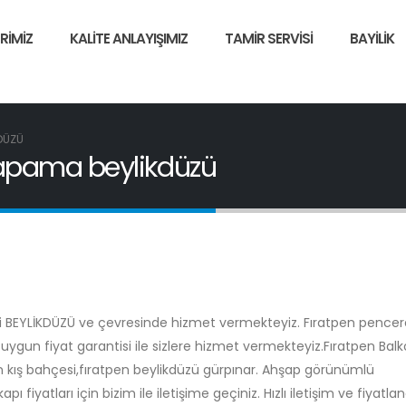
RIMIZ
KALITE ANLAYIŞIMIZ
TAMIR SERVISI
BAYILIK
DÜZÜ
 kapama beylikdüzü
ri BEYLİKDÜZÜ ve çevresinde hizmet vermekteyiz. Fıratpen pencer
 uygun fiyat garantisi ile sizlere hizmet vermekteyiz.Fıratpen Bal
 kış bahçesi,fıratpen beylikdüzü gürpınar. Ahşap görünümlü
fiyatları için bizim ile iletişime geçiniz. Hızlı iletişim ve fiyatl