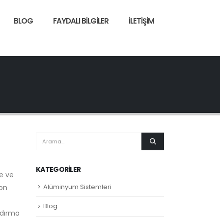
BLOG
FAYDALI BILGILER
İLETIŞIM
KATEGORILER
e ve
Alüminyum Sistemleri
kon
Blog
andırma