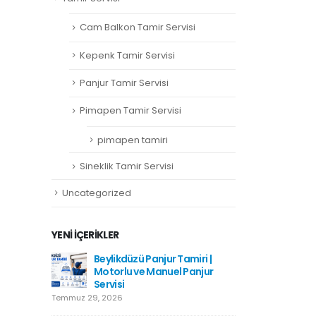
Cam Balkon Tamir Servisi
Kepenk Tamir Servisi
Panjur Tamir Servisi
Pimapen Tamir Servisi
pimapen tamiri
Sineklik Tamir Servisi
Uncategorized
YENI İÇERIKLER
amiri
Beylikdüzü Panjur Tamiri |
Hadımkö
Motorlu ve Manuel Panjur
Haziran 1
Servisi
Temmuz 29, 2026