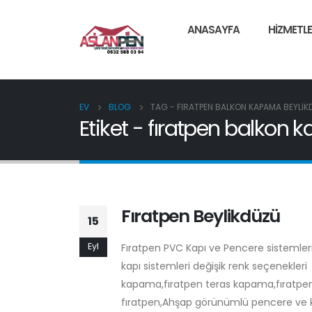
ANASAYFA
HIZMETLE
EV
BLOG
TAG -
FIRATPEN BALKON KAPAMA BEYLIK
Etiket - fıratpen balkon
Fıratpen Beylikdüzü
15
Eyl
Fıratpen PVC Kapı ve Pencere sistemle
kapı sistemleri değişik renk seçenekleri
kapama,fıratpen teras kapama,fıratpen
fıratpen,Ahşap görünümlü pencere ve kapı 