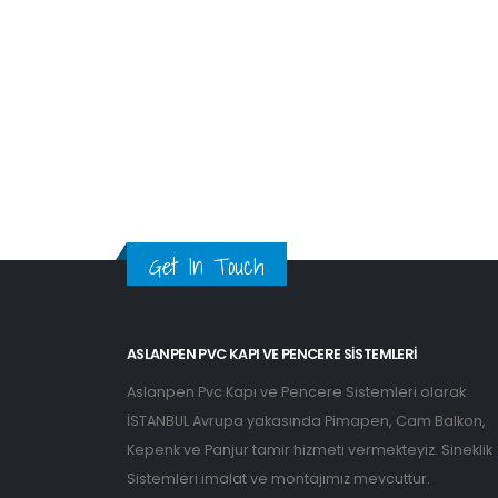
Get In Touch
ASLANPEN PVC KAPI VE PENCERE SISTEMLERI
Aslanpen Pvc Kapı ve Pencere Sistemleri olarak
İSTANBUL Avrupa yakasında Pimapen, Cam Balkon,
Kepenk ve Panjur tamir hizmeti vermekteyiz. Sineklik
Sistemleri imalat ve montajımız mevcuttur.