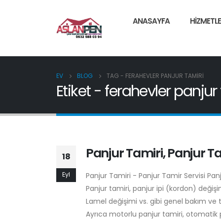
ANASAYFA
HIZMETLE
EV
BLOG
TAG -
FERAHEVLER PANJUR TAMIRI
Etiket - ferahevler panjur
Panjur Tamiri, Panjur Ta
18
Eyl
Panjur Tamiri - Panjur Tamir Servisi Pa
Panjur tamiri, panjur ipi (kordon) deği
Lamel değişimi vs. gibi genel bakım ve 
Ayrıca motorlu panjur tamiri, otomatik p