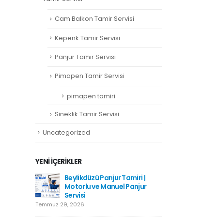
Cam Balkon Tamir Servisi
Kepenk Tamir Servisi
Panjur Tamir Servisi
Pimapen Tamir Servisi
pimapen tamiri
Sineklik Tamir Servisi
Uncategorized
YENI İÇERIKLER
amiri
Beylikdüzü Panjur Tamiri |
Hadımkö
Motorlu ve Manuel Panjur
Haziran 1
Servisi
Temmuz 29, 2026