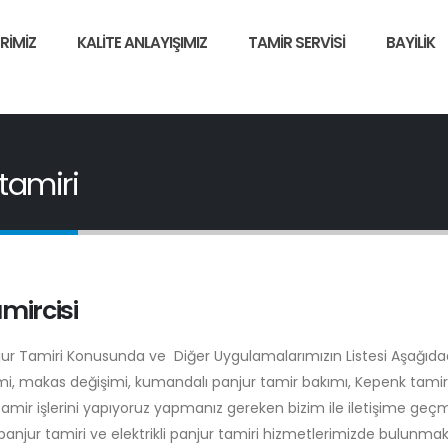
RIMIZ
KALITE ANLAYIŞIMIZ
TAMIR SERVISI
BAYILIK
 tamiri
mircisi
njur Tamiri Konusunda ve Diğer Uygulamalarımızın Listesi Aşağıdad
şimi, makas değişimi, kumandalı panjur tamir bakımı, Kepenk tamiri
tamir işlerini yapıyoruz yapmanız gereken bizim ile iletişime geç
anjur tamiri ve elektrikli panjur tamiri hizmetlerimizde bulunmak