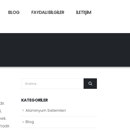
BLOG
FAYDALI BILGILER
İLETIŞIM
KATEGORILER
ır.
Alüminyum Sistemleri
,
mek.
Blog
tadır.