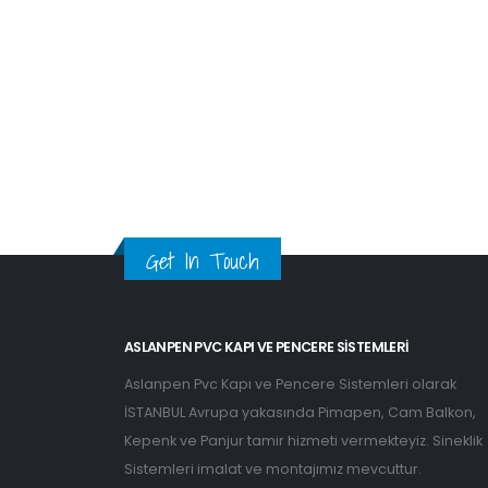
Get In Touch
ASLANPEN PVC KAPI VE PENCERE SISTEMLERI
Aslanpen Pvc Kapı ve Pencere Sistemleri olarak
İSTANBUL Avrupa yakasında Pimapen, Cam Balkon,
Kepenk ve Panjur tamir hizmeti vermekteyiz. Sineklik
Sistemleri imalat ve montajımız mevcuttur.