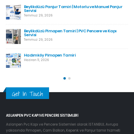
Beylikdüzü Panjur Tamiri | Motorlu ve Manuel Panjur
Servisi
Temmuz 29, 2026
Beylikdüzü Pimapen Tamiri | PVC Pencere ve Kapı
Servisi
Temmuz 29, 2026
Hadımköy Pimapen Tamiri
Haziran 11, 2026
Get In Touch
ASLANPEN PVC KAPI VE PENCERE SISTEMLERI
Aslanpen Pvc Kapı ve Pencere Sistemleri olarak İSTANBUL Avrupa
yakasında Pimapen, Cam Balkon, Kepenk ve Panjur tamir hizmeti