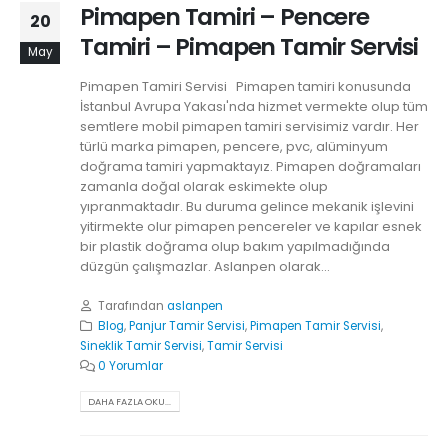
Pimapen Tamiri – Pencere
20
Tamiri – Pimapen Tamir Servisi
May
Pimapen Tamiri Servisi Pimapen tamiri konusunda
İstanbul Avrupa Yakası'nda hizmet vermekte olup tüm
semtlere mobil pimapen tamiri servisimiz vardır. Her
türlü marka pimapen, pencere, pvc, alüminyum
doğrama tamiri yapmaktayız. Pimapen doğramaları
zamanla doğal olarak eskimekte olup
yıpranmaktadır. Bu duruma gelince mekanik işlevini
yitirmekte olur pimapen pencereler ve kapılar esnek
bir plastik doğrama olup bakım yapılmadığında
düzgün çalışmazlar. Aslanpen olarak...
Tarafından
aslanpen
Blog
,
Panjur Tamir Servisi
,
Pimapen Tamir Servisi
,
Sineklik Tamir Servisi
,
Tamir Servisi
0 Yorumlar
DAHA FAZLA OKU...