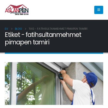
EV
BLOG
TAG -
FATIHSULTANMEHMET PIMAPEN TAMIRI
Etiket - fatihsultanmehmet
pimapen tamiri