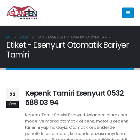
EV
BLOG
TAG -
ESENYURT OTOMATIK BARIYER TAMIRI
Etiket - Esenyurt Otomatik Bariyer
Tamiri
Kepenk Tamiri Esenyurt 0532
23
588 03 94
Oca
Kepenk Tamir Servisi Esenyurt Aslanpen olarak her
model ve marka otomatik kepenk, motorlu kepenk
tamirini yapmaktayız. Otomatik kepenklerde
genellikle alıcı, motor, kumanda arızası meydana
gelmektedir. Bu arızalar tamir edilmediğinde ciddi