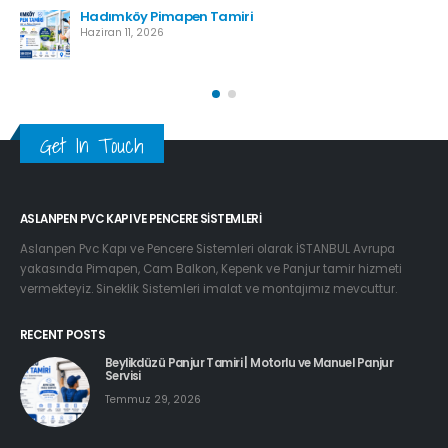
Hadımköy Pimapen Tamiri
Haziran 11, 2026
Get In Touch
ASLANPEN PVC KAPI VE PENCERE SISTEMLERI
Aslanpen Pvc Kapı ve Pencere Sistemleri olarak İSTANBUL Avrupa
yakasında Pimapen, Cam Balkon, Kepenk ve Panjur tamir hizmeti
vermekteyiz. Sineklik Sistemleri imalat ve montajımız mevcuttur.
RECENT POSTS
Beylikdüzü Panjur Tamiri | Motorlu ve Manuel Panjur
Servisi
Temmuz 29, 2026