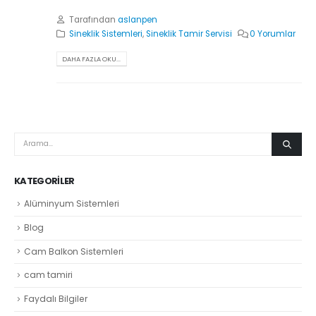
Tarafından
aslanpen
Sineklik Sistemleri
,
Sineklik Tamir Servisi
0 Yorumlar
DAHA FAZLA OKU...
KATEGORILER
Alüminyum Sistemleri
Blog
Cam Balkon Sistemleri
cam tamiri
Faydalı Bilgiler