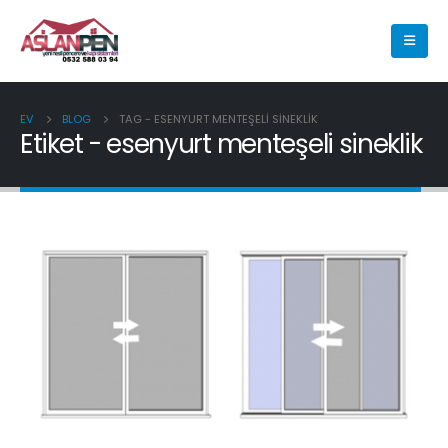
EV
BLOG
TAG -
ESENYURT MENTEŞELI SINEKLIK
Etiket - esenyurt menteşeli sineklik