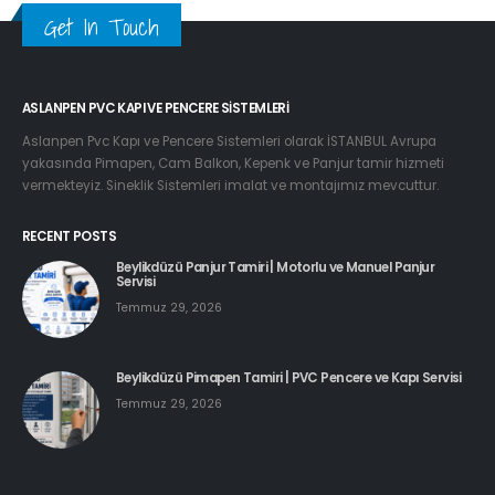
Get In Touch
ASLANPEN PVC KAPI VE PENCERE SISTEMLERI
Aslanpen Pvc Kapı ve Pencere Sistemleri olarak İSTANBUL Avrupa
yakasında Pimapen, Cam Balkon, Kepenk ve Panjur tamir hizmeti
vermekteyiz. Sineklik Sistemleri imalat ve montajımız mevcuttur.
RECENT POSTS
Beylikdüzü Panjur Tamiri | Motorlu ve Manuel Panjur
Servisi
Temmuz 29, 2026
Beylikdüzü Pimapen Tamiri | PVC Pencere ve Kapı Servisi
Temmuz 29, 2026