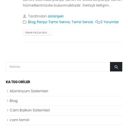
hizmetlerimizde bulunmaktadır. Detaylı iletişim...
Tarafından
aslanpen
Blog
,
Panjur Tamir Servisi
,
Tamir Servisi
0 Yorumlar
DAHA FAZLA OKU...
KATEGORILER
Alüminyum Sistemleri
Blog
Cam Balkon Sistemleri
cam tamiri