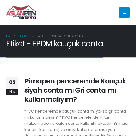
EV
BLOG
TAG -
EPDM KAUÇUK CONTA
Etiket - EPDM kauçuk conta
Pimapen penceremde Kauçuk
02
siyah conta mı Gri conta mı
Nis
kullanmalıyım?
“PVC Penceremde kauçuk conta mı yoksa gri conta
mı kullanmalıyım?” PVC Pencerelerde iki tür
malzemeden üretilen conta kullanılmaktadır. Birincisi
kendini kanıtlamış ve en iyi kalıcı deformasyon
değerine sahip malzemeden üretilmiş EPDM kauçuk