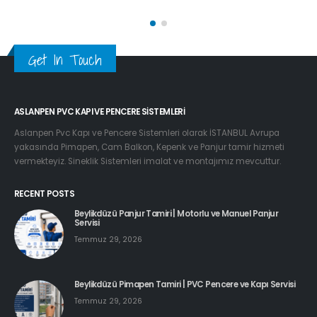
Get In Touch
ASLANPEN PVC KAPI VE PENCERE SISTEMLERI
Aslanpen Pvc Kapı ve Pencere Sistemleri olarak İSTANBUL Avrupa
yakasında Pimapen, Cam Balkon, Kepenk ve Panjur tamir hizmeti
vermekteyiz. Sineklik Sistemleri imalat ve montajımız mevcuttur.
RECENT POSTS
Beylikdüzü Panjur Tamiri | Motorlu ve Manuel Panjur
Servisi
Temmuz 29, 2026
Beylikdüzü Pimapen Tamiri | PVC Pencere ve Kapı Servisi
Temmuz 29, 2026