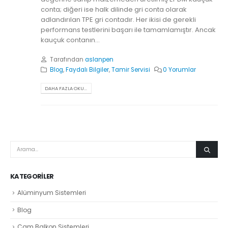
conta; diğeri ise halk dilinde gri conta olarak
adlandırılan TPE gri contadır. Her ikisi de gerekli
performans testlerini başarı ile tamamlamıştır. Ancak
kauçuk contanın...
Tarafından
aslanpen
Blog
,
Faydalı Bilgiler
,
Tamir Servisi
0 Yorumlar
DAHA FAZLA OKU...
KATEGORILER
Alüminyum Sistemleri
Blog
Cam Balkon Sistemleri