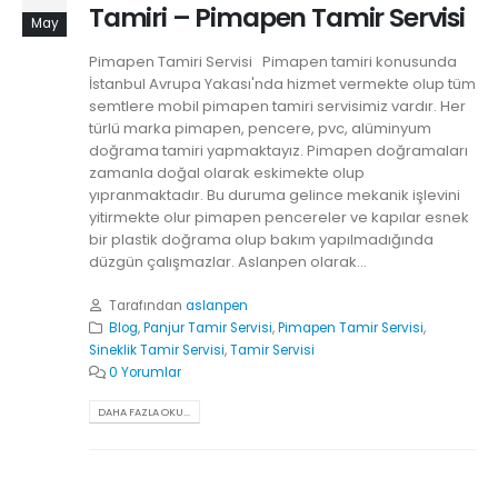
Tamiri – Pimapen Tamir Servisi
May
Pimapen Tamiri Servisi Pimapen tamiri konusunda
İstanbul Avrupa Yakası'nda hizmet vermekte olup tüm
semtlere mobil pimapen tamiri servisimiz vardır. Her
türlü marka pimapen, pencere, pvc, alüminyum
doğrama tamiri yapmaktayız. Pimapen doğramaları
zamanla doğal olarak eskimekte olup
yıpranmaktadır. Bu duruma gelince mekanik işlevini
yitirmekte olur pimapen pencereler ve kapılar esnek
bir plastik doğrama olup bakım yapılmadığında
düzgün çalışmazlar. Aslanpen olarak...
Tarafından
aslanpen
Blog
,
Panjur Tamir Servisi
,
Pimapen Tamir Servisi
,
Sineklik Tamir Servisi
,
Tamir Servisi
0 Yorumlar
DAHA FAZLA OKU...