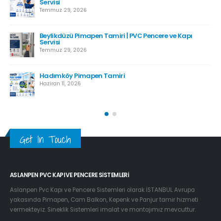
Servisi
Temmuz 29, 2026
Beylikdüzü Pimapen Tamiri | PVC Pencere ve Kapı
Servisi
Temmuz 29, 2026
Hadımköy Pimapen Tamiri
Haziran 11, 2026
Get In Touch
ASLANPEN PVC KAPI VE PENCERE SISTEMLERI
Aslanpen Pvc Kapı ve Pencere Sistemleri olarak İSTANBUL Avrupa
yakasında Pimapen, Cam Balkon, Kepenk ve Panjur tamir hizmeti
vermekteyiz. Sineklik Sistemleri imalat ve montajımız mevcuttur.