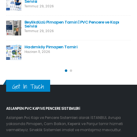
Servisi
Temmuz 29, 2026
Beylikdüzü Pimapen Tamiri | PVC Pencere ve Kapı
Servisi
Temmuz 29, 2026
Hadımköy Pimapen Tamiri
Haziran 11, 2026
Get In Touch
ASLANPEN PVC KAPI VE PENCERE SISTEMLERI
Aslanpen Pvc Kapı ve Pencere Sistemleri olarak İSTANBUL Avrupa
yakasında Pimapen, Cam Balkon, Kepenk ve Panjur tamir hizmeti
vermekteyiz. Sineklik Sistemleri imalat ve montajımız mevcuttur.