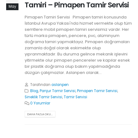
Tamiri – Pimapen Tamir Servisi
May
Pimapen Tamiri Servisi Pimapen tamiri konusunda
İstanbul Avrupa Yakası'nda hizmet vermekte olup tüm
semtlere mobil pimapen tamiri servisimiz vardır. Her
türlü marka pimapen, pencere, pvc, alüminyum
doğrama tamiri yapmaktayız. Pimapen doğramaları
zamanla doğal olarak eskimekte olup
yıpranmaktadır. Bu duruma gelince mekanik işlevini
yitirmekte olur pimapen pencereler ve kapılar esnek
bir plastik doğrama olup bakım yapılmadığında
düzgün çalışmazlar. Aslanpen olarak...
Tarafından
aslanpen
Blog
,
Panjur Tamir Servisi
,
Pimapen Tamir Servisi
,
Sineklik Tamir Servisi
,
Tamir Servisi
0 Yorumlar
DAHA FAZLA OKU...