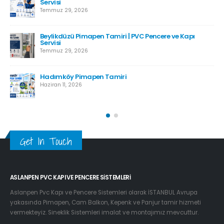
Servisi
Temmuz 29, 2026
Beylikdüzü Pimapen Tamiri | PVC Pencere ve Kapı
Servisi
Temmuz 29, 2026
Hadımköy Pimapen Tamiri
Haziran 11, 2026
Get In Touch
ASLANPEN PVC KAPI VE PENCERE SISTEMLERI
Aslanpen Pvc Kapı ve Pencere Sistemleri olarak İSTANBUL Avrupa
yakasında Pimapen, Cam Balkon, Kepenk ve Panjur tamir hizmeti
vermekteyiz. Sineklik Sistemleri imalat ve montajımız mevcuttur.