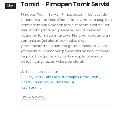
Tamiri – Pimapen Tamir Servisi
May
Pimapen Tamiri Servisi Pimapen tamiri konusunda
İstanbul Avrupa Yakası'nda hizmet vermekte olup tüm
semtlere mobil pimapen tamiri servisimiz vardır. Her
türlü marka pimapen, pencere, pvc, alüminyum
doğrama tamiri yapmaktayız. Pimapen doğramaları
zamanla doğal olarak eskimekte olup
yıpranmaktadır. Bu duruma gelince mekanik işlevini
yitirmekte olur pimapen pencereler ve kapılar esnek
bir plastik doğrama olup bakım yapılmadığında
düzgün çalışmazlar. Aslanpen olarak...
Tarafından
aslanpen
Blog
,
Panjur Tamir Servisi
,
Pimapen Tamir Servisi
,
Sineklik Tamir Servisi
,
Tamir Servisi
0 Yorumlar
DAHA FAZLA OKU...