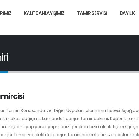
RIMIZ
KALITE ANLAYIŞIMIZ
TAMIR SERVISI
BAYILIK
ri
mircisi
njur Tamiri Konusunda ve Diğer Uygulamalarımızın Listesi Aşağıdad
şimi, makas değişimi, kumandalı panjur tamir bakımı, Kepenk tamiri
tamir işlerini yapıyoruz yapmanız gereken bizim ile iletişime geç
anjur tamiri ve elektrikli panjur tamiri hizmetlerimizde bulunmak