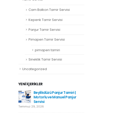
Cam Balkon Tamir Servisi
Kepenk Tamir Servisi
Panjur Tamir Servisi
Pimapen Tamir Servisi
pimapen tamiri
Sineklik Tamir Servisi
Uncategorized
YENI İÇERIKLER
amiri
Beylikdüzü Panjur Tamiri |
Hadımkö
Motorlu ve Manuel Panjur
Haziran 1
Servisi
Temmuz 29, 2026