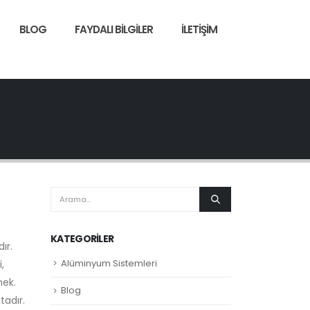
BLOG
FAYDALI BILGILER
İLETIŞIM
KATEGORILER
ır.
Alüminyum Sistemleri
,
mek.
Blog
tadır.