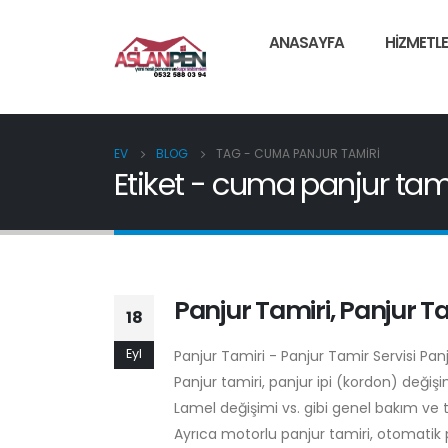
ANASAYFA
HIZMETLE
EV
BLOG
TAG -
CUMA PANJUR TAMIRI
Etiket - cuma panjur tami
Panjur Tamiri, Panjur Ta
18
Eyl
Panjur Tamiri - Panjur Tamir Servisi Pa
Panjur tamiri, panjur ipi (kordon) deği
Lamel değişimi vs. gibi genel bakım ve 
Ayrıca motorlu panjur tamiri, otomatik p