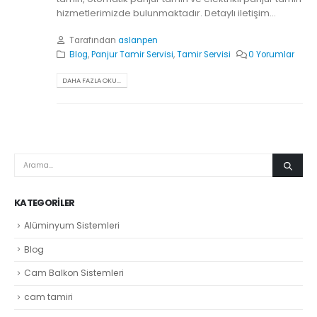
hizmetlerimizde bulunmaktadır. Detaylı iletişim...
Tarafından
aslanpen
Blog
,
Panjur Tamir Servisi
,
Tamir Servisi
0 Yorumlar
DAHA FAZLA OKU...
KATEGORILER
Alüminyum Sistemleri
Blog
Cam Balkon Sistemleri
cam tamiri