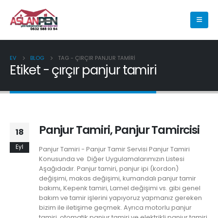
EV
BLOG
TAG -
ÇIRÇIR PANJUR TAMIRI
Etiket - çırçır panjur tamiri
Panjur Tamiri, Panjur Tamircisi
18
Eyl
Panjur Tamiri - Panjur Tamir Servisi Panjur Tamiri
Konusunda ve Diğer Uygulamalarımızın Listesi
Aşağıdadır. Panjur tamiri, panjur ipi (kordon)
değişimi, makas değişimi, kumandalı panjur tamir
bakımı, Kepenk tamiri, Lamel değişimi vs. gibi genel
bakım ve tamir işlerini yapıyoruz yapmanız gereken
bizim ile iletişime geçmek. Ayrıca motorlu panjur
tamiri, otomatik panjur tamiri ve elektrikli panjur tamiri