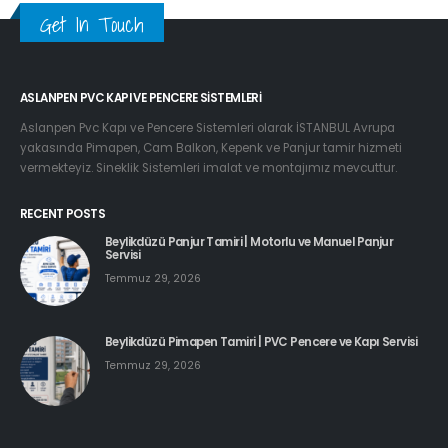
Get In Touch
ASLANPEN PVC KAPI VE PENCERE SISTEMLERI
Aslanpen Pvc Kapı ve Pencere Sistemleri olarak İSTANBUL Avrupa
yakasında Pimapen, Cam Balkon, Kepenk ve Panjur tamir hizmeti
vermekteyiz. Sineklik Sistemleri imalat ve montajımız mevcuttur.
RECENT POSTS
Beylikdüzü Panjur Tamiri | Motorlu ve Manuel Panjur
Servisi
Temmuz 29, 2026
Beylikdüzü Pimapen Tamiri | PVC Pencere ve Kapı Servisi
Temmuz 29, 2026