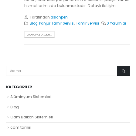
hizmetlerimizde bulunmaktadır. Detaylı iletişim...
Tarafından
aslanpen
Blog
,
Panjur Tamir Servisi
,
Tamir Servisi
0 Yorumlar
DAHA FAZLA OKU...
KATEGORILER
Alüminyum Sistemleri
Blog
Cam Balkon Sistemleri
cam tamiri