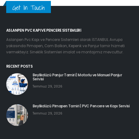
Get In Touch
ASLANPEN PVC KAPI VE PENCERE SISTEMLERI
Aslanpen Pvc Kapı ve Pencere Sistemleri olarak İSTANBUL Avrupa
yakasında Pimapen, Cam Balkon, Kepenk ve Panjur tamir hizmeti
vermekteyiz. Sineklik Sistemleri imalat ve montajımız mevcuttur.
RECENT POSTS
Beylikdüzü Panjur Tamiri | Motorlu ve Manuel Panjur
Servisi
Temmuz 29, 2026
Beylikdüzü Pimapen Tamiri | PVC Pencere ve Kapı Servisi
Temmuz 29, 2026