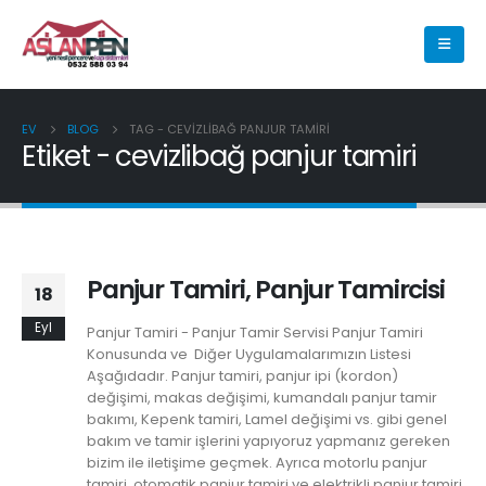
EV
BLOG
TAG -
CEVIZLIBAĞ PANJUR TAMIRI
Etiket - cevizlibağ panjur tamiri
Panjur Tamiri, Panjur Tamircisi
18
Eyl
Panjur Tamiri - Panjur Tamir Servisi Panjur Tamiri
Konusunda ve Diğer Uygulamalarımızın Listesi
Aşağıdadır. Panjur tamiri, panjur ipi (kordon)
değişimi, makas değişimi, kumandalı panjur tamir
bakımı, Kepenk tamiri, Lamel değişimi vs. gibi genel
bakım ve tamir işlerini yapıyoruz yapmanız gereken
bizim ile iletişime geçmek. Ayrıca motorlu panjur
tamiri, otomatik panjur tamiri ve elektrikli panjur tamiri