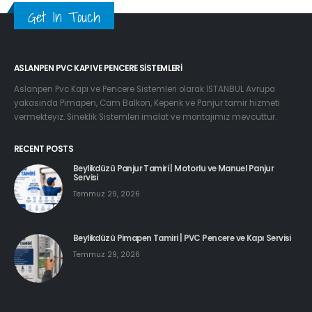
Get In Touch
ASLANPEN PVC KAPI VE PENCERE SISTEMLERI
Aslanpen Pvc Kapı ve Pencere Sistemleri olarak İSTANBUL Avrupa
yakasında Pimapen, Cam Balkon, Kepenk ve Panjur tamir hizmeti
vermekteyiz. Sineklik Sistemleri imalat ve montajımız mevcuttur.
RECENT POSTS
Beylikdüzü Panjur Tamiri | Motorlu ve Manuel Panjur
Servisi
Temmuz 29, 2026
Beylikdüzü Pimapen Tamiri | PVC Pencere ve Kapı Servisi
Temmuz 29, 2026