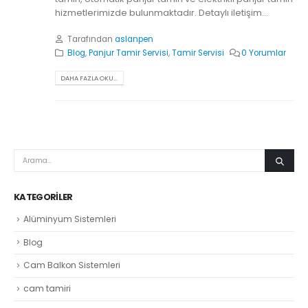
hizmetlerimizde bulunmaktadır. Detaylı iletişim...
Tarafından
aslanpen
Blog
,
Panjur Tamir Servisi
,
Tamir Servisi
0 Yorumlar
DAHA FAZLA OKU...
KATEGORILER
Alüminyum Sistemleri
Blog
Cam Balkon Sistemleri
cam tamiri