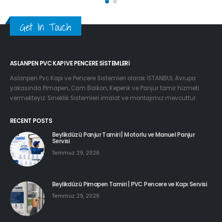
Get In Touch
ASLANPEN PVC KAPI VE PENCERE SISTEMLERI
Aslanpen Pvc Kapı ve Pencere Sistemleri olarak İSTANBUL Avrupa
yakasında Pimapen, Cam Balkon, Kepenk ve Panjur tamir hizmeti
vermekteyiz. Sineklik Sistemleri imalat ve montajımız mevcuttur.
RECENT POSTS
Beylikdüzü Panjur Tamiri | Motorlu ve Manuel Panjur
Servisi
Temmuz 29, 2026
Beylikdüzü Pimapen Tamiri | PVC Pencere ve Kapı Servisi
Temmuz 29, 2026