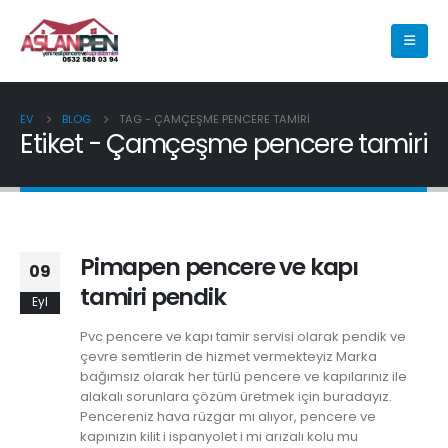
EV
BLOG
TAG -
ÇAMÇEŞME PENCERE TAMIRI
Etiket - Çamçeşme pencere tamiri
Pimapen pencere ve kapı
09
tamiri pendik
Eyl
Pvc pencere ve kapı tamir servisi olarak pendik ve
çevre semtlerin de hizmet vermekteyiz Marka
bağımsız olarak her türlü pencere ve kapılarınız ile
alakalı sorunlara çözüm üretmek için buradayız.
Pencereniz hava rüzgar mı alıyor, pencere ve
kapınızın kilit i ispanyolet i mi arızalı kolu mu