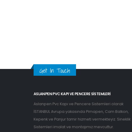
Get In Touch
ASLANPEN PVC KAPI VE PENCERE SISTEMLERI
Aslanpen Pvc Kapı ve Pencere Sistemleri olarak
İSTANBUL Avrupa yakasında Pimapen, Cam Balkon,
Kepenk ve Panjur tamir hizmeti vermekteyiz. Sineklik
Sistemleri imalat ve montajımız mevcuttur.