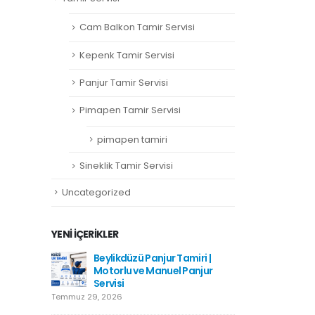
Cam Balkon Tamir Servisi
Kepenk Tamir Servisi
Panjur Tamir Servisi
Pimapen Tamir Servisi
pimapen tamiri
Sineklik Tamir Servisi
Uncategorized
YENI İÇERIKLER
amiri
Beylikdüzü Panjur Tamiri |
Hadımkö
Motorlu ve Manuel Panjur
Haziran 1
Servisi
Temmuz 29, 2026