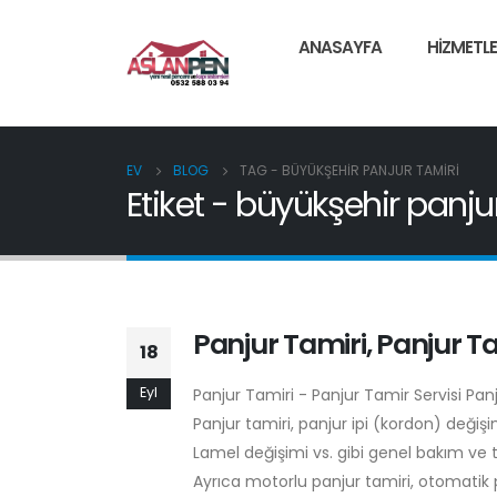
ANASAYFA
HIZMETLE
EV
BLOG
TAG -
BÜYÜKŞEHIR PANJUR TAMIRI
Etiket - büyükşehir panju
Panjur Tamiri, Panjur Ta
18
Eyl
Panjur Tamiri - Panjur Tamir Servisi Pa
Panjur tamiri, panjur ipi (kordon) deği
Lamel değişimi vs. gibi genel bakım ve 
Ayrıca motorlu panjur tamiri, otomatik p