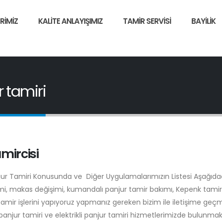
RIMIZ
KALITE ANLAYIŞIMIZ
TAMIR SERVISI
BAYILIK
r tamiri
mircisi
njur Tamiri Konusunda ve Diğer Uygulamalarımızın Listesi Aşağıdad
şimi, makas değişimi, kumandalı panjur tamir bakımı, Kepenk tamiri
tamir işlerini yapıyoruz yapmanız gereken bizim ile iletişime geç
anjur tamiri ve elektrikli panjur tamiri hizmetlerimizde bulunmak