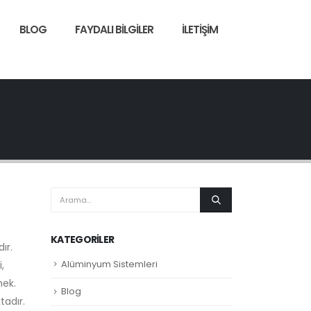
BLOG
FAYDALI BILGILER
İLETIŞIM
KATEGORILER
ır.
Alüminyum Sistemleri
,
mek.
Blog
tadır.