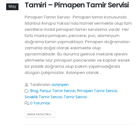
Tamiri – Pimapen Tamir Servisi
May
Pimapen Tamiri Servisi Pimapen tamiri konusunda
İstanbul Avrupa Yakası'nda hizmet vermekte olup tüm
semtlere mobil pimapen tamiri servisimiz vardır. Her
türlü marka pimapen, pencere, pvc, alüminyum
doğrama tamiri yapmaktayız. Pimapen doğramaları
zamanla doğal olarak eskimekte olup
yıpranmaktadır. Bu duruma gelince mekanik işlevini
yitirmekte olur pimapen pencereler ve kapılar esnek
bir plastik doğrama olup bakım yapılmadığında
düzgün çalışmazlar. Aslanpen olarak...
Tarafından
aslanpen
Blog
,
Panjur Tamir Servisi
,
Pimapen Tamir Servisi
,
Sineklik Tamir Servisi
,
Tamir Servisi
0 Yorumlar
DAHA FAZLA OKU...