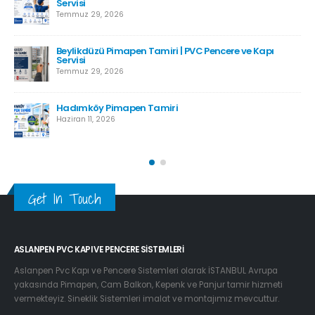
Servisi
Temmuz 29, 2026
Beylikdüzü Pimapen Tamiri | PVC Pencere ve Kapı
Servisi
Temmuz 29, 2026
Hadımköy Pimapen Tamiri
Haziran 11, 2026
Get In Touch
ASLANPEN PVC KAPI VE PENCERE SISTEMLERI
Aslanpen Pvc Kapı ve Pencere Sistemleri olarak İSTANBUL Avrupa
yakasında Pimapen, Cam Balkon, Kepenk ve Panjur tamir hizmeti
vermekteyiz. Sineklik Sistemleri imalat ve montajımız mevcuttur.