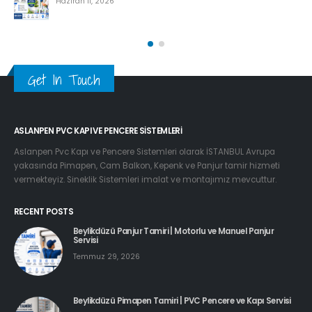
Haziran 11, 2026
Get In Touch
ASLANPEN PVC KAPI VE PENCERE SISTEMLERI
Aslanpen Pvc Kapı ve Pencere Sistemleri olarak İSTANBUL Avrupa
yakasında Pimapen, Cam Balkon, Kepenk ve Panjur tamir hizmeti
vermekteyiz. Sineklik Sistemleri imalat ve montajımız mevcuttur.
RECENT POSTS
Beylikdüzü Panjur Tamiri | Motorlu ve Manuel Panjur
Servisi
Temmuz 29, 2026
Beylikdüzü Pimapen Tamiri | PVC Pencere ve Kapı Servisi