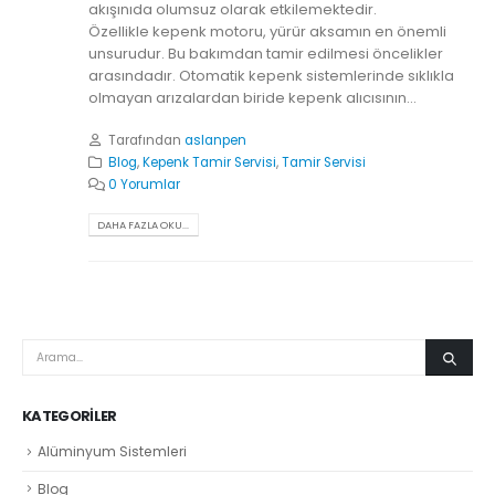
akışınıda olumsuz olarak etkilemektedir.
Özellikle kepenk motoru, yürür aksamın en önemli
unsurudur. Bu bakımdan tamir edilmesi öncelikler
arasındadır. Otomatik kepenk sistemlerinde sıklıkla
olmayan arızalardan biride kepenk alıcısının...
Tarafından
aslanpen
Blog
,
Kepenk Tamir Servisi
,
Tamir Servisi
0 Yorumlar
DAHA FAZLA OKU...
KATEGORILER
Alüminyum Sistemleri
Blog