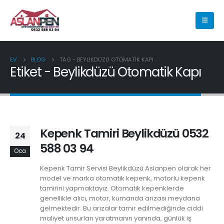
EV
BLOG
TAG -
BEYLIKDÜZÜ OTOMATIK KAPI
Etiket - Beylikdüzü Otomatik Kapı
Kepenk Tamiri Beylikdüzü 0532
24
588 03 94
Oca
Kepenk Tamir Servisi Beylikdüzü Aslanpen olarak her
model ve marka otomatik kepenk, motorlu kepenk
tamirini yapmaktayız. Otomatik kepenklerde
genellikle alıcı, motor, kumanda arızası meydana
gelmektedir. Bu arızalar tamir edilmediğinde ciddi
maliyet unsurları yaratmanın yanında, günlük iş