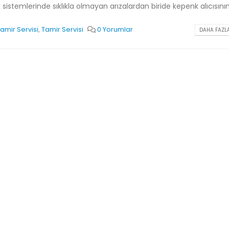
istemlerinde sıklıkla olmayan arızalardan biride kepenk alıcısının.
amir Servisi
,
Tamir Servisi
0 Yorumlar
DAHA FAZLA