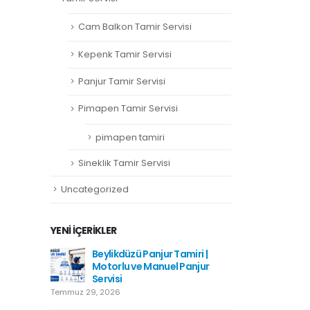
Cam Balkon Tamir Servisi
Kepenk Tamir Servisi
Panjur Tamir Servisi
Pimapen Tamir Servisi
pimapen tamiri
Sineklik Tamir Servisi
Uncategorized
YENI İÇERIKLER
amiri
Beylikdüzü Panjur Tamiri |
Hadımkö
Motorlu ve Manuel Panjur
Haziran 1
Servisi
Temmuz 29, 2026