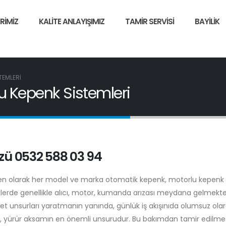
RIMIZ
KALITE ANLAYIŞIMIZ
TAMIR SERVISI
BAYILIK
TEMLERI
lu Kepenk Sistemleri
zü 0532 588 03 94
pen olarak her model ve marka otomatik kepenk, motorlu kepenk
erde genellikle alıcı, motor, kumanda arızası meydana gelmekte
yet unsurları yaratmanın yanında, günlük iş akışınıda olumsuz ola
u, yürür aksamın en önemli unsurudur. Bu bakımdan tamir edilme