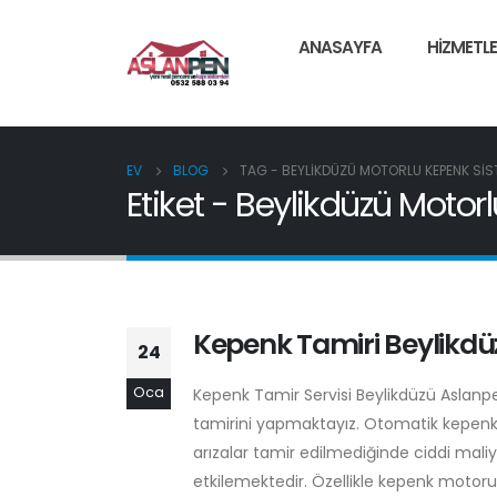
ANASAYFA
HIZMETLE
EV
BLOG
TAG -
BEYLIKDÜZÜ MOTORLU KEPENK SIS
Etiket - Beylikdüzü Motor
Kepenk Tamiri Beylikdü
24
Oca
Kepenk Tamir Servisi Beylikdüzü Aslan
tamirini yapmaktayız. Otomatik kepenkl
arızalar tamir edilmediğinde ciddi mali
etkilemektedir. Özellikle kepenk motor