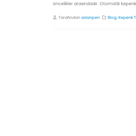
öncelikler arasındadır. Otomatik kepenk s
Tarafından
aslanpen
Blog
,
Kepenk T