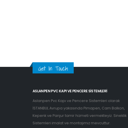
Get In Touch
ASLANPEN PVC KAPI VE PENCERE SISTEMLERI
Aslanpen Pvc Kapı ve Pencere Sistemleri olarak
İSTANBUL Avrupa yakasında Pimapen, Cam Balkon,
Kepenk ve Panjur tamir hizmeti vermekteyiz. Sineklik
Sistemleri imalat ve montajımız mevcuttur.