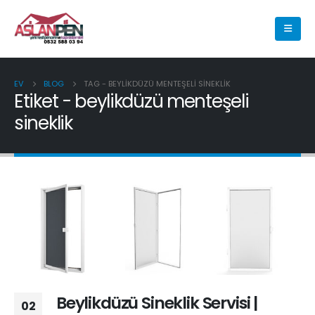
EV
BLOG
TAG -
BEYLIKDÜZÜ MENTEŞELI SINEKLIK
Etiket - beylikdüzü menteşeli
sineklik
Beylikdüzü Sineklik Servisi |
02