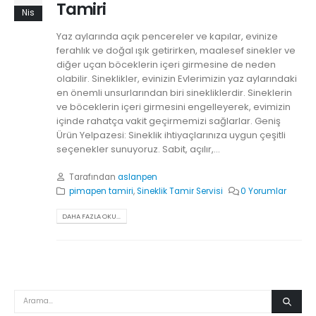
Tamiri
Nis
Yaz aylarında açık pencereler ve kapılar, evinize
ferahlık ve doğal ışık getirirken, maalesef sinekler ve
diğer uçan böceklerin içeri girmesine de neden
olabilir. Sineklikler, evinizin Evlerimizin yaz aylarındaki
en önemli unsurlarından biri sinekliklerdir. Sineklerin
ve böceklerin içeri girmesini engelleyerek, evimizin
içinde rahatça vakit geçirmemizi sağlarlar. Geniş
Ürün Yelpazesi: Sineklik ihtiyaçlarınıza uygun çeşitli
seçenekler sunuyoruz. Sabit, açılır,...
Tarafından
aslanpen
pimapen tamiri
,
Sineklik Tamir Servisi
0 Yorumlar
DAHA FAZLA OKU...