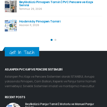
Beylikdüzü Pimapen Tamiri | PVC Pencere ve Kapı
Servisi
Temmuz 29, 2026
Hadımköy Pimapen Tamiri
Haziran 11, 2026
Get In Touch
ASLANPEN PVC KAPI VE PENCERE SISTEMLERI
Aslanpen Pvc Kapı ve Pencere Sistemleri olarak İSTANBUL Avrupa
yakasında Pimapen, Cam Balkon, Kepenk ve Panjur tamir hizmeti
vermekteyiz. Sineklik Sistemleri imalat ve montajımız mevcuttur.
RECENT POSTS
Beylikdüzü Panjur Tamiri | Motorlu ve Manuel Panjur