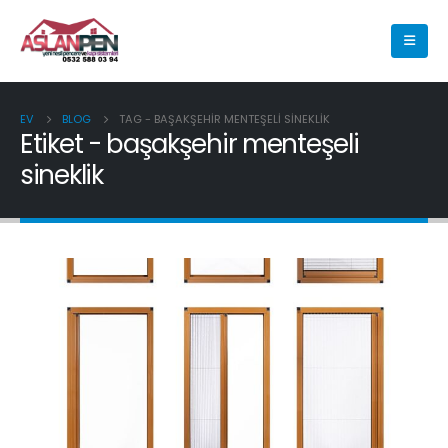
EV
BLOG
TAG -
BAŞAKŞEHIR MENTEŞELI SINEKLIK
Etiket - başakşehir menteşeli
sineklik