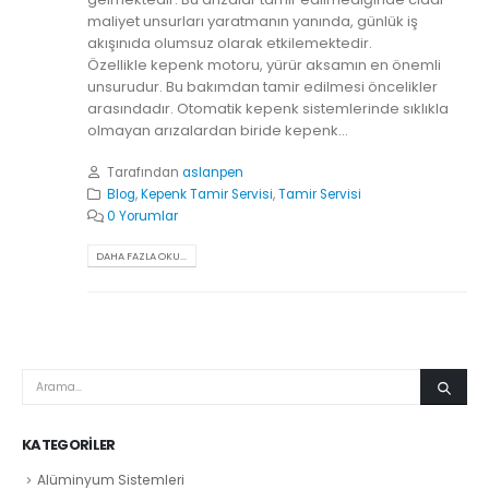
maliyet unsurları yaratmanın yanında, günlük iş
akışınıda olumsuz olarak etkilemektedir.
Özellikle kepenk motoru, yürür aksamın en önemli
unsurudur. Bu bakımdan tamir edilmesi öncelikler
arasındadır. Otomatik kepenk sistemlerinde sıklıkla
olmayan arızalardan biride kepenk...
Tarafından
aslanpen
Blog
,
Kepenk Tamir Servisi
,
Tamir Servisi
0 Yorumlar
DAHA FAZLA OKU...
KATEGORILER
Alüminyum Sistemleri