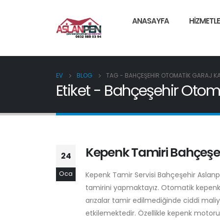
ANASAYFA
HIZMETLE
EV
BLOG
TAG -
BAHÇEŞEHIR OTOMATIK GARAJ KA
Etiket - Bahçeşehir Otom
Kepenk Tamiri Bahçeşeh
24
Oca
Kepenk Tamir Servisi Bahçeşehir Aslan
tamirini yapmaktayız. Otomatik kepenkl
arızalar tamir edilmediğinde ciddi mali
etkilemektedir. Özellikle kepenk motor