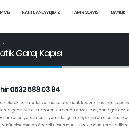
RIMIZ
KALITE ANLAYIŞIMIZ
TAMIR SERVISI
BAYILIK
PISI
atik Garaj Kapısı
ir 0532 588 03 94
pen olarak her model ve marka otomatik kepenk, motorlu kepen
erde genellikle alıcı, motor, kumanda arızası meydana gelmekte
yet unsurları yaratmanın yanında, günlük iş akışınıda olumsuz ola
u, yürür aksamın en önemli unsurudur. Bu bakımdan tamir edilme