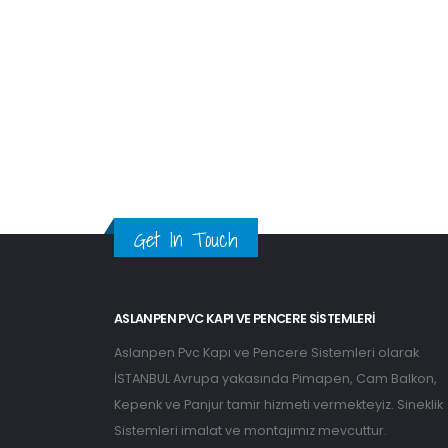
Get In Touch
ASLANPEN PVC KAPI VE PENCERE SISTEMLERI
Aslanpen Pvc Kapı ve Pencere Sistemleri olarak
İSTANBUL Avrupa yakasında Pimapen, Cam Balkon,
Kepenk ve Panjur tamir hizmeti vermekteyiz. Sineklik
Sistemleri imalat ve montajımız mevcuttur.