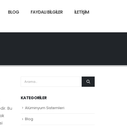
BLOG
FAYDALI BILGILER
İLETIŞIM
KATEGORILER
k
Alüminyum Sistemleri
dir. Bu
rak
Blog
si