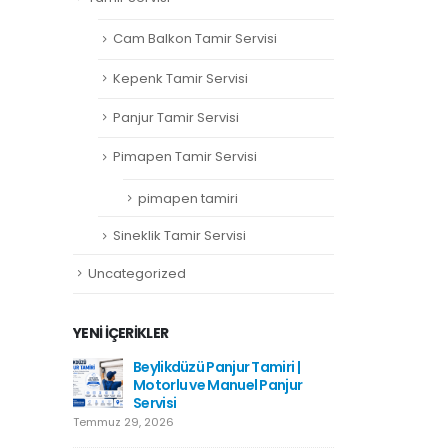
Cam Balkon Tamir Servisi
Kepenk Tamir Servisi
Panjur Tamir Servisi
Pimapen Tamir Servisi
pimapen tamiri
Sineklik Tamir Servisi
Uncategorized
YENI İÇERIKLER
amiri
Beylikdüzü Panjur Tamiri |
Hadımkö
Motorlu ve Manuel Panjur
Haziran 1
Servisi
Temmuz 29, 2026