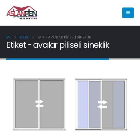
EV
BLOG
TAG -
AVCILAR PILISELI SINEKLIK
Etiket - avcılar piliseli sineklik