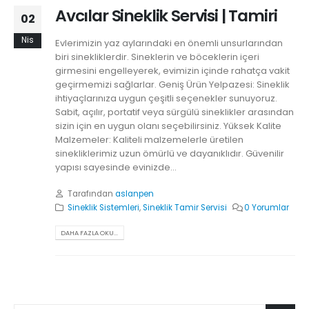
Avcılar Sineklik Servisi | Tamiri
02
Nis
Evlerimizin yaz aylarındaki en önemli unsurlarından
biri sinekliklerdir. Sineklerin ve böceklerin içeri
girmesini engelleyerek, evimizin içinde rahatça vakit
geçirmemizi sağlarlar. Geniş Ürün Yelpazesi: Sineklik
ihtiyaçlarınıza uygun çeşitli seçenekler sunuyoruz.
Sabit, açılır, portatif veya sürgülü sineklikler arasından
sizin için en uygun olanı seçebilirsiniz. Yüksek Kalite
Malzemeler: Kaliteli malzemelerle üretilen
sinekliklerimiz uzun ömürlü ve dayanıklıdır. Güvenilir
yapısı sayesinde evinizde...
Tarafından
aslanpen
Sineklik Sistemleri
,
Sineklik Tamir Servisi
0 Yorumlar
DAHA FAZLA OKU...