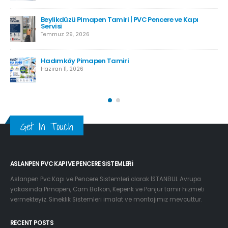
Beylikdüzü Pimapen Tamiri | PVC Pencere ve Kapı
Servisi
Temmuz 29, 2026
Hadımköy Pimapen Tamiri
Haziran 11, 2026
Get In Touch
ASLANPEN PVC KAPI VE PENCERE SISTEMLERI
Aslanpen Pvc Kapı ve Pencere Sistemleri olarak İSTANBUL Avrupa
yakasında Pimapen, Cam Balkon, Kepenk ve Panjur tamir hizmeti
vermekteyiz. Sineklik Sistemleri imalat ve montajımız mevcuttur.
RECENT POSTS