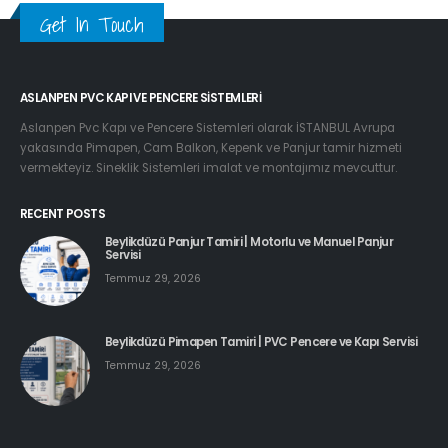
Get In Touch
ASLANPEN PVC KAPI VE PENCERE SISTEMLERI
Aslanpen Pvc Kapı ve Pencere Sistemleri olarak İSTANBUL Avrupa
yakasında Pimapen, Cam Balkon, Kepenk ve Panjur tamir hizmeti
vermekteyiz. Sineklik Sistemleri imalat ve montajımız mevcuttur.
RECENT POSTS
Beylikdüzü Panjur Tamiri | Motorlu ve Manuel Panjur
Servisi
Temmuz 29, 2026
Beylikdüzü Pimapen Tamiri | PVC Pencere ve Kapı Servisi
Temmuz 29, 2026