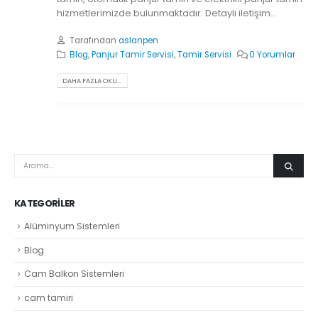
hizmetlerimizde bulunmaktadır. Detaylı iletişim...
Tarafından
aslanpen
Blog
,
Panjur Tamir Servisi
,
Tamir Servisi
0 Yorumlar
DAHA FAZLA OKU...
KATEGORILER
Alüminyum Sistemleri
Blog
Cam Balkon Sistemleri
cam tamiri