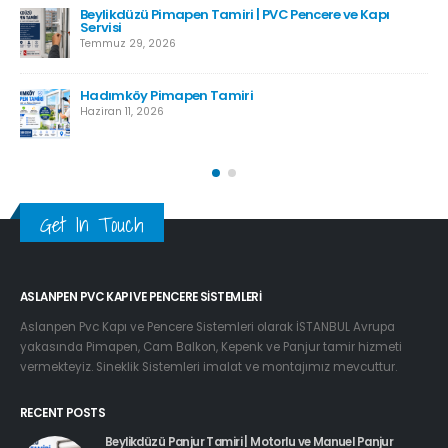
Beylikdüzü Pimapen Tamiri | PVC Pencere ve Kapı
Servisi
Temmuz 29, 2026
Hadımköy Pimapen Tamiri
Haziran 11, 2026
Get In Touch
ASLANPEN PVC KAPI VE PENCERE SISTEMLERI
Aslanpen Pvc Kapı ve Pencere Sistemleri olarak İSTANBUL Avrupa
yakasında Pimapen, Cam Balkon, Kepenk ve Panjur tamir hizmeti
vermekteyiz. Sineklik Sistemleri imalat ve montajımız mevcuttur.
RECENT POSTS
Beylikdüzü Panjur Tamiri | Motorlu ve Manuel Panjur