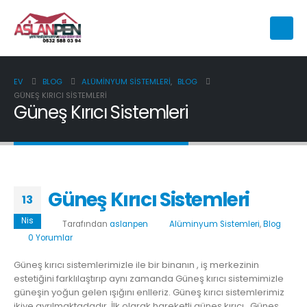
EV
BLOG
ALÜMINYUM SISTEMLERI
,
BLOG
GÜNEŞ KIRICI SISTEMLERI
Güneş Kırıcı Sistemleri
Güneş Kırıcı Sistemleri
13
Nis
Tarafından
aslanpen
Alüminyum Sistemleri
,
Blog
0 Yorumlar
Güneş kırıcı sistemlerimizle ile bir binanın , iş merkezinin
estetiğini farklılaştırıp aynı zamanda Güneş kırıcı sistemimizle
güneşin yoğun gelen ışığını enlleriz. Güneş kırıcı sistemlerimiz
ikiye ayrılmaktadadır. İlk olarak hareketli güneş kırıcı.. Güneş